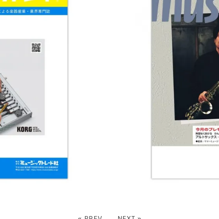
« PREV
NEXT »