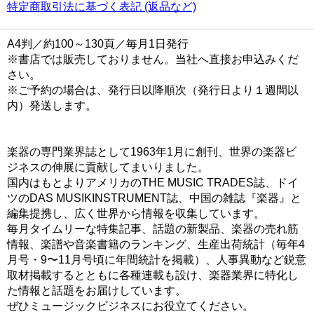
特定商取引法に基づく表記 (返品など)
A4判／約100～130頁／毎月1日発行
※書店では販売しておりません。当社へ直接お申込みくだ
さい。
※ご予約の場合は、発行日以降順次（発行日より１週間以
内）発送します。
楽器の専門業界誌として1963年1月に創刊、世界の楽器ビ
ジネスの伸展に貢献してまいりました。
国内はもとよりアメリカのTHE MUSIC TRADES誌、ドイ
ツのDAS MUSIKINSTRUMENT誌、中国の雑誌『楽器』と
編集提携し、広く世界から情報を収集しています。
毎月タイムリーな特集記事、話題の新製品、楽器の売れ筋
情報、楽譜や音楽書籍のランキング、生産出荷統計（毎年4
月号・9〜11月号頃に年間統計を掲載）、人事異動など鋭意
取材掲載するとともに各種連載も設け、楽器業界に特化し
た情報と話題をお届けしています。
ぜひミュージックビジネスにお役立てください。