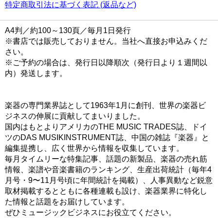
特定商取引法に基づく表記 (返品など)
A4判／約100～130頁／毎月1日発行
※書店では販売しておりません。当社へ直接お申込みくだ
さい。
※ご予約の場合は、発行日以降順次（発行日より１週間以
内）発送します。
楽器の専門業界誌として1963年1月に創刊、世界の楽器ビ
ジネスの伸展に貢献してまいりました。
国内はもとよりアメリカのTHE MUSIC TRADES誌、ドイ
ツのDAS MUSIKINSTRUMENT誌、中国の雑誌『楽器』と
編集提携し、広く世界から情報を収集しています。
毎月タイムリーな特集記事、話題の新製品、楽器の売れ筋
情報、楽譜や音楽書籍のランキング、生産出荷統計（毎年4
月号・9〜11月号頃に年間統計を掲載）、人事異動など鋭意
取材掲載するとともに各種連載も設け、楽器業界に特化し
た情報と話題をお届けしています。
ぜひミュージックビジネスにお役立てください。