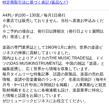
特定商取引法に基づく表記 (返品など)
A4判／約100～130頁／毎月1日発行
※書店では販売しておりません。当社へ直接お申込みくだ
さい。
※ご予約の場合は、発行日以降順次（発行日より１週間以
内）発送します。
楽器の専門業界誌として1963年1月に創刊、世界の楽器ビ
ジネスの伸展に貢献してまいりました。
国内はもとよりアメリカのTHE MUSIC TRADES誌、ドイ
ツのDAS MUSIKINSTRUMENT誌、中国の雑誌『楽器』と
編集提携し、広く世界から情報を収集しています。
毎月タイムリーな特集記事、話題の新製品、楽器の売れ筋
情報、楽譜や音楽書籍のランキング、生産出荷統計（毎年4
月号・9〜11月号頃に年間統計を掲載）、人事異動など鋭意
取材掲載するとともに各種連載も設け、楽器業界に特化し
た情報と話題をお届けしています。
ぜひミュージックビジネスにお役立てください。