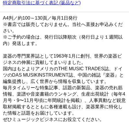
特定商取引法に基づく表記 (返品など)
A4判／約100～130頁／毎月1日発行
※書店では販売しておりません。当社へ直接お申込みくだ
さい。
※ご予約の場合は、発行日以降順次（発行日より１週間以
内）発送します。
楽器の専門業界誌として1963年1月に創刊、世界の楽器ビ
ジネスの伸展に貢献してまいりました。
国内はもとよりアメリカのTHE MUSIC TRADES誌、ドイ
ツのDAS MUSIKINSTRUMENT誌、中国の雑誌『楽器』と
編集提携し、広く世界から情報を収集しています。
毎月タイムリーな特集記事、話題の新製品、楽器の売れ筋
情報、楽譜や音楽書籍のランキング、生産出荷統計（毎年4
月号・9〜11月号頃に年間統計を掲載）、人事異動など鋭意
取材掲載するとともに各種連載も設け、楽器業界に特化し
た情報と話題をお届けしています。
ぜひミュージックビジネスにお役立てください。