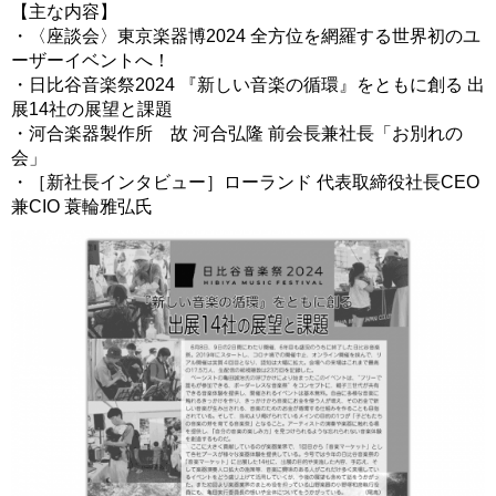
【主な内容】
・〈座談会〉東京楽器博2024 全方位を網羅する世界初のユ
ーザーイベントへ！
・日比谷音楽祭2024 『新しい音楽の循環』をともに創る 出
展14社の展望と課題
・河合楽器製作所 故 河合弘隆 前会長兼社長「お別れの
会」
・［新社長インタビュー］ローランド 代表取締役社長CEO
兼CIO 蓑輪雅弘氏