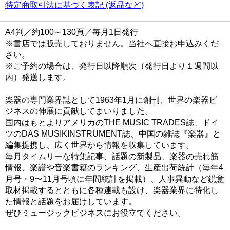
特定商取引法に基づく表記 (返品など)
A4判／約100～130頁／毎月1日発行
※書店では販売しておりません。当社へ直接お申込みくだ
さい。
※ご予約の場合は、発行日以降順次（発行日より１週間以
内）発送します。
楽器の専門業界誌として1963年1月に創刊、世界の楽器ビ
ジネスの伸展に貢献してまいりました。
国内はもとよりアメリカのTHE MUSIC TRADES誌、ドイ
ツのDAS MUSIKINSTRUMENT誌、中国の雑誌『楽器』と
編集提携し、広く世界から情報を収集しています。
毎月タイムリーな特集記事、話題の新製品、楽器の売れ筋
情報、楽譜や音楽書籍のランキング、生産出荷統計（毎年4
月号・9〜11月号頃に年間統計を掲載）、人事異動など鋭意
取材掲載するとともに各種連載も設け、楽器業界に特化し
た情報と話題をお届けしています。
ぜひミュージックビジネスにお役立てください。