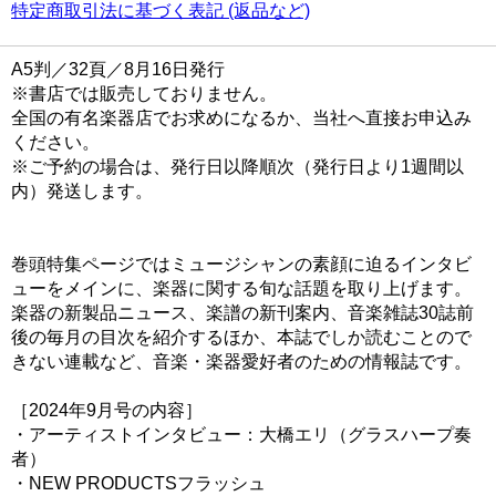
特定商取引法に基づく表記 (返品など)
A5判／32頁／8月16日発行
※書店では販売しておりません。
全国の有名楽器店でお求めになるか、当社へ直接お申込み
ください。
※ご予約の場合は、発行日以降順次（発行日より1週間以
内）発送します。
巻頭特集ページではミュージシャンの素顔に迫るインタビ
ューをメインに、楽器に関する旬な話題を取り上げます。
楽器の新製品ニュース、楽譜の新刊案内、音楽雑誌30誌前
後の毎月の目次を紹介するほか、本誌でしか読むことので
きない連載など、音楽・楽器愛好者のための情報誌です。
［2024年9月号の内容］
・アーティストインタビュー：大橋エリ（グラスハープ奏
者）
・NEW PRODUCTSフラッシュ