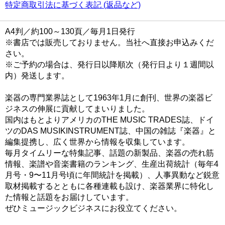
特定商取引法に基づく表記 (返品など)
A4判／約100～130頁／毎月1日発行
※書店では販売しておりません。当社へ直接お申込みくだ
さい。
※ご予約の場合は、発行日以降順次（発行日より１週間以
内）発送します。
楽器の専門業界誌として1963年1月に創刊、世界の楽器ビ
ジネスの伸展に貢献してまいりました。
国内はもとよりアメリカのTHE MUSIC TRADES誌、ドイ
ツのDAS MUSIKINSTRUMENT誌、中国の雑誌『楽器』と
編集提携し、広く世界から情報を収集しています。
毎月タイムリーな特集記事、話題の新製品、楽器の売れ筋
情報、楽譜や音楽書籍のランキング、生産出荷統計（毎年4
月号・9〜11月号頃に年間統計を掲載）、人事異動など鋭意
取材掲載するとともに各種連載も設け、楽器業界に特化し
た情報と話題をお届けしています。
ぜひミュージックビジネスにお役立てください。