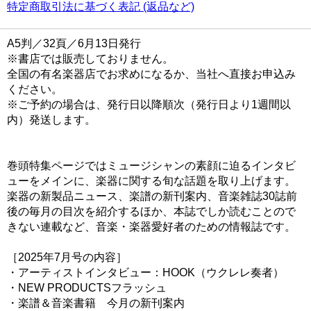
特定商取引法に基づく表記 (返品など)
A5判／32頁／6月13日発行
※書店では販売しておりません。
全国の有名楽器店でお求めになるか、当社へ直接お申込み
ください。
※ご予約の場合は、発行日以降順次（発行日より1週間以
内）発送します。
巻頭特集ページではミュージシャンの素顔に迫るインタビ
ューをメインに、楽器に関する旬な話題を取り上げます。
楽器の新製品ニュース、楽譜の新刊案内、音楽雑誌30誌前
後の毎月の目次を紹介するほか、本誌でしか読むことので
きない連載など、音楽・楽器愛好者のための情報誌です。
［2025年7月号の内容］
・アーティストインタビュー：HOOK（ウクレレ奏者）
・NEW PRODUCTSフラッシュ
・楽譜＆音楽書籍 今月の新刊案内