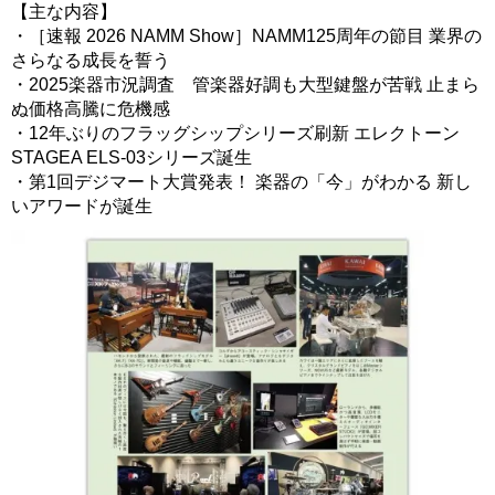
【主な内容】
・［速報 2026 NAMM Show］NAMM125周年の節目 業界の
さらなる成長を誓う
・2025楽器市況調査 管楽器好調も大型鍵盤が苦戦 止まら
ぬ価格高騰に危機感
・12年ぶりのフラッグシップシリーズ刷新 エレクトーン
STAGEA ELS-03シリーズ誕生
・第1回デジマート大賞発表！ 楽器の「今」がわかる 新し
いアワードが誕生