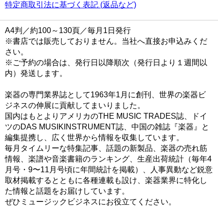
特定商取引法に基づく表記 (返品など)
A4判／約100～130頁／毎月1日発行
※書店では販売しておりません。当社へ直接お申込みくだ
さい。
※ご予約の場合は、発行日以降順次（発行日より１週間以
内）発送します。
楽器の専門業界誌として1963年1月に創刊、世界の楽器ビ
ジネスの伸展に貢献してまいりました。
国内はもとよりアメリカのTHE MUSIC TRADES誌、ドイ
ツのDAS MUSIKINSTRUMENT誌、中国の雑誌『楽器』と
編集提携し、広く世界から情報を収集しています。
毎月タイムリーな特集記事、話題の新製品、楽器の売れ筋
情報、楽譜や音楽書籍のランキング、生産出荷統計（毎年4
月号・9〜11月号頃に年間統計を掲載）、人事異動など鋭意
取材掲載するとともに各種連載も設け、楽器業界に特化し
た情報と話題をお届けしています。
ぜひミュージックビジネスにお役立てください。