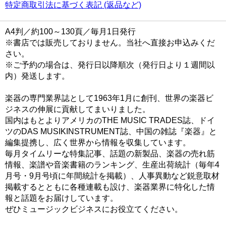
特定商取引法に基づく表記 (返品など)
A4判／約100～130頁／毎月1日発行
※書店では販売しておりません。当社へ直接お申込みくだ
さい。
※ご予約の場合は、発行日以降順次（発行日より１週間以
内）発送します。
楽器の専門業界誌として1963年1月に創刊、世界の楽器ビ
ジネスの伸展に貢献してまいりました。
国内はもとよりアメリカのTHE MUSIC TRADES誌、ドイ
ツのDAS MUSIKINSTRUMENT誌、中国の雑誌『楽器』と
編集提携し、広く世界から情報を収集しています。
毎月タイムリーな特集記事、話題の新製品、楽器の売れ筋
情報、楽譜や音楽書籍のランキング、生産出荷統計（毎年4
月号・9月号頃に年間統計を掲載）、人事異動など鋭意取材
掲載するとともに各種連載も設け、楽器業界に特化した情
報と話題をお届けしています。
ぜひミュージックビジネスにお役立てください。