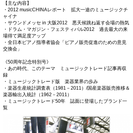
【主な内容】
・2012 musicCHINAレポート 拡大一途のミュージックチ
ャイナ
・サウンドメッセ in 大阪2012 悪天候跳ね返す会場の熱気
・ドラム・マガジン・フェスティバル2012 過去最大の来
場得て満足度アップ
・全日本ピアノ指導者協会「ピアノ販売促進のための意見
交換会」
《50周年記念特別号》
・あの時代、このテーマ ミュージックトレード記事再収
録
・ミュージックトレード版 楽器業界の歩み
・楽器生産統計調査表（1981－2011）/国産楽器販売推移＆
楽器輸出入統計（1962－2011）
・ミュージックトレード50年 誌面に登場したブランド一
覧